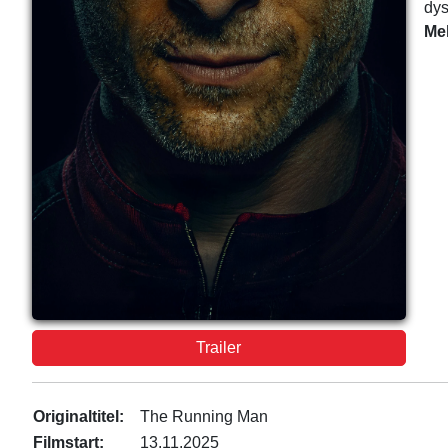
dys
Me
Trailer
Originaltitel:
The Running Man
Filmstart:
13.11.2025