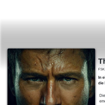
T
FSK
In 
die
Die
emo